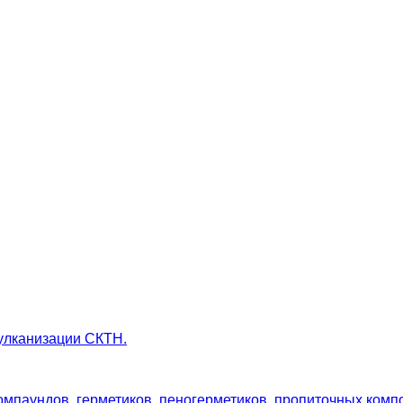
улканизации СКТН.
мпаундов, герметиков, пеногерметиков, пропиточных комп