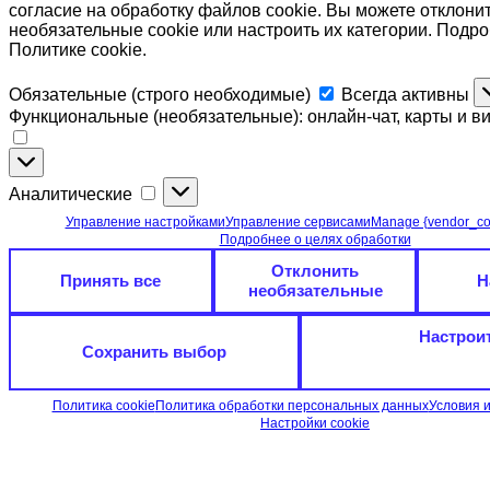
согласие на обработку файлов cookie. Вы можете отклони
необязательные cookie или настроить их категории. Подр
Политике cookie.
Обязательные
Обязательные (строго необходимые)
Всегда активны
(строго
Функциональные (необязательные): онлайн-чат, карты и в
необходимые)
Функциональные
(необязательные):
Аналитические
Аналитические
онлайн-
чат,
Управление настройками
Управление сервисами
Manage {vendor_co
карты
Подробнее о целях обработки
и
Отклонить
видео
Принять все
Н
необязательные
Настрои
Сохранить выбор
Политика cookie
Политика обработки персональных данных
Условия 
Настройки cookie