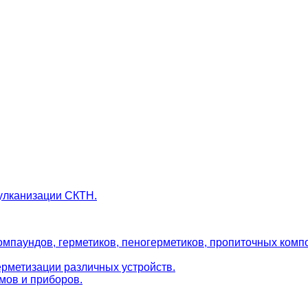
улканизации СКТН.
мпаундов, герметиков, пеногерметиков, пропиточных комп
ерметизации различных устройств.
мов и приборов.