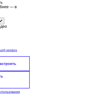
ть
обнее — в
идео
unt} vendors
астроить
ть
использования