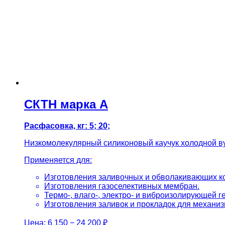
СКТН марка А
Расфасовка, кг: 5; 20;
Низкомолекулярный силиконовый каучук холодной в
Применяется для:
Изготовления заливочных и обволакивающих ко
Изготовления газоселективных мембран.
Термо-, влаго-, электро- и виброизолирующей г
Изготовления заливок и прокладок для механиз
Цена:
6 150 − 24 200 ₽