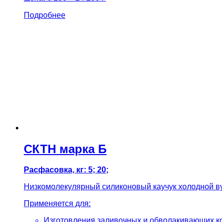
Подробнее
СКТН марка Б
Расфасовка, кг: 5; 20;
Низкомолекулярный силиконовый каучук холодной в
Применяется для:
Изготовления заливочных и обволакивающих ко