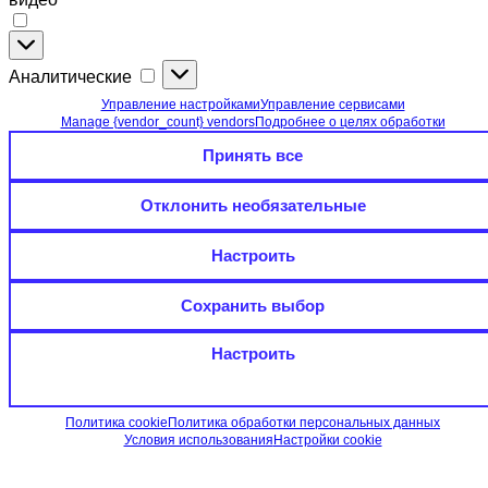
Функциональные
(необязательные):
Аналитические
Аналитические
онлайн-
чат,
Управление настройками
Управление сервисами
карты
Manage {vendor_count} vendors
Подробнее о целях обработки
и
Принять все
видео
Отклонить необязательные
Настроить
Сохранить выбор
Настроить
Политика cookie
Политика обработки персональных данных
Условия использования
Настройки cookie